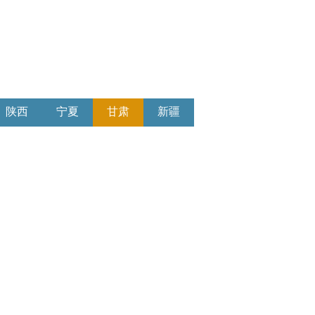
陕西
宁夏
甘肃
新疆