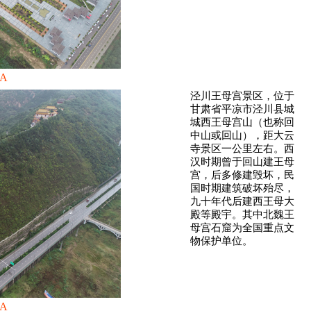
A
泾川王母宫景区，位于
甘肃省平凉市泾川县城
城西王母宫山（也称回
中山或回山），距大云
寺景区一公里左右。西
汉时期曾于回山建王母
宫，后多修建毁坏，民
国时期建筑破坏殆尽，
九十年代后建西王母大
殿等殿宇。其中北魏王
母宫石窟为全国重点文
物保护单位。
A