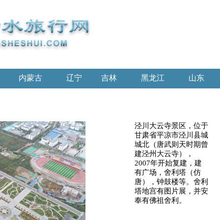
内蒙古
辽宁
吉林
黑龙江
山东
泾川大云寺景区，位于
甘肃省平凉市泾川县城
城北（唐武则天时期曾
建泾州大云寺），
2007年开始复建，建
有广场，舍利塔（仿
唐），钟鼓楼等。舍利
塔地宫有图片展，并安
奉有佛祖舍利。