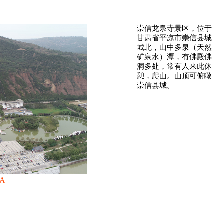
崇信龙泉寺景区，位于
甘肃省平凉市崇信县城
城北，山中多泉（天然
矿泉水）潭，有佛殿佛
洞多处，常有人来此休
憩，爬山。山顶可俯瞰
崇信县城。
A