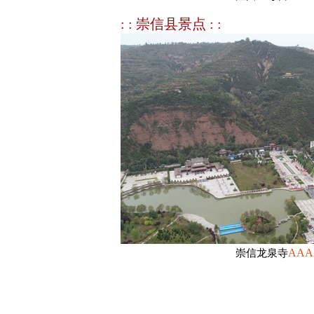
: : 崇信县景点 : :
AAA
崇信龙泉寺