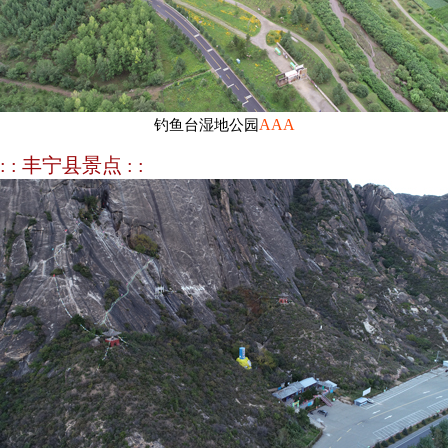
AAA
钓鱼台湿地公园
: : 丰宁县景点 : :