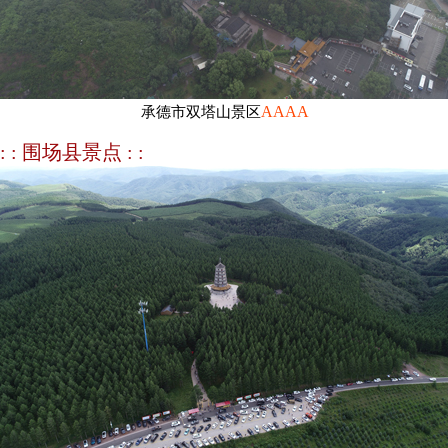
AAAA
承德市双塔山景区
: : 围场县景点 : :