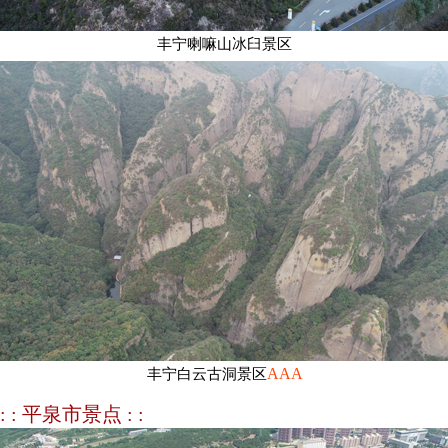
丰宁喇嘛山冰臼景区
AAA
丰宁白云古洞景区
: : 平泉市景点 : :