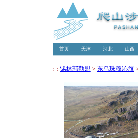
首页
天津
河北
山西
: :
锡林郭勒盟
>
东乌珠穆沁旗