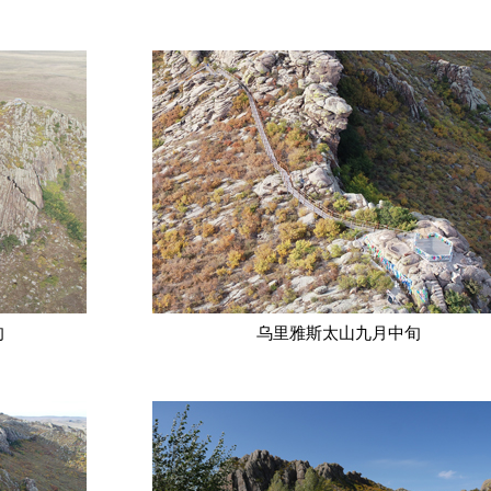
旬
乌里雅斯太山九月中旬