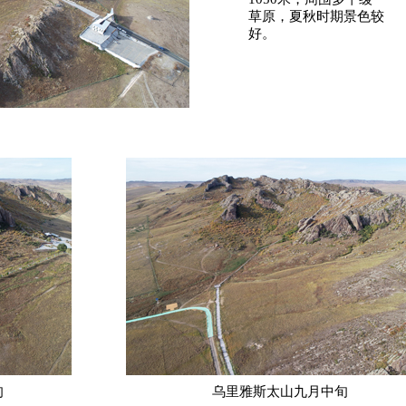
草原，夏秋时期景色较
好。
旬
乌里雅斯太山九月中旬