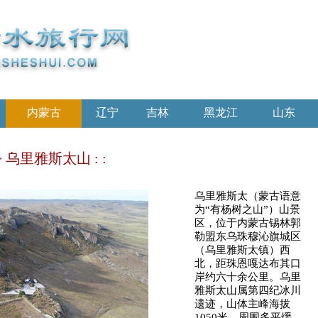
内蒙古
辽宁
吉林
黑龙江
山东
> 乌里雅斯太山 : :
乌里雅斯太（蒙古语意
为“有杨树之山”）山景
区，位于内蒙古锡林郭
勒盟东乌珠穆沁旗城区
（乌里雅斯太镇）西
北，距珠恩嘎达布其口
岸约六十余公里。乌里
雅斯太山属第四纪冰川
遗迹，山体主峰海拔
1050米，周围多平缓