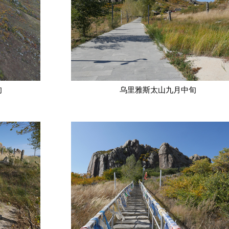
旬
乌里雅斯太山九月中旬