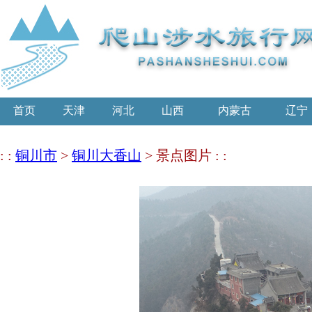
首页
天津
河北
山西
内蒙古
辽宁
: :
铜川市
>
铜川大香山
> 景点图片 : :